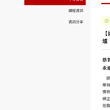
課程資訊
資訊分享
【
爐
恭賀
永
舉
慣
網正
蒞