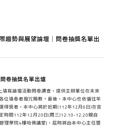
國際趨勢與展望論壇｜問卷抽獎名單出
查問卷抽獎名單出爐
線上填寫論壇活動問卷調查，提供主辦單位在未來
各位填卷者撥冗賜教。最後，本中心也依循往年
獎者，本中心將於近期(112年12月6日)在官
2年12月20日(周三)12:10-12:20親自
區管理學院4樓哈佛講堂)，屆時將由本中心主任暨