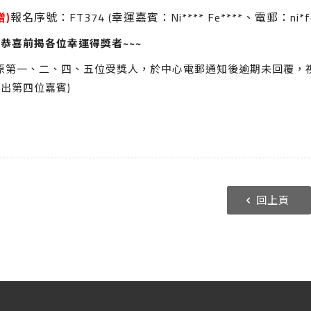
增)
報名序號：FT374 (幸運嘉賓：Ni**** Fe****、電郵：ni*fe*
恭喜前揭各位幸運得獎者~~~
原第一、二、四、五位受獎人，於中心電郵通知後逾期未回覆，視為
出第四位嘉賓)
回上頁