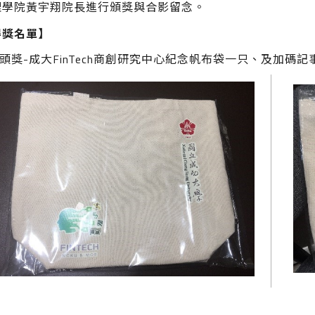
理學院黃宇翔院長進行頒獎與合影留念。
得獎名單】
頭獎-成大FinTech商創研究中心紀念帆布袋一只、及加碼