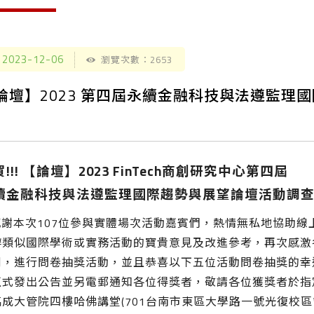
2023-12-06
瀏覽次數：2653
論壇】2023 第四屆永續金融科技與法遵監理
!!! 【論壇】2023 FinTech商創研究中心第四屆
續金融科技與法遵監理國際趨勢與展望論壇活動調
感謝本次107位參與實體場次活動嘉賓們，熱情無私地協助
辦類似國際學術或實務活動的寶貴意見及改進參考，再次感激
例，進行問卷抽獎活動，並且恭喜以下五位活動問卷抽獎的幸運得
式發出公告並另電郵通知各位得獎者，敬請各位獲獎者於指定時間11
臨成大管院四樓哈佛講堂(701台南市東區大學路一號光復校