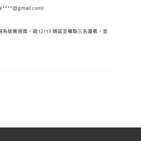
***@gmail.com)
放棄領獎，故12/13 順延至備取三名嘉賓，並