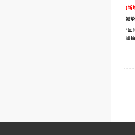
(新
誠摯
*因
加抽