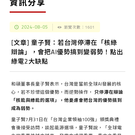
資訊分享
2024-08-05
瀏覽次數：1601
[文章] 童子賢：若台灣停滯在「核綠
辯論」，會把AI優勢搞到變弱勢！點出
綠電2大缺點
和碩董事長童子賢表示，台灣是當前全球AI發展的核
心，若不珍惜這個優勢，而逆勢操作，
只停滯在辯論
「核能與綠能的選項」，他憂慮會把台灣的優勢搞到
成為弱勢。
童子賢7月31日在「台灣企業領袖100強」頒獎典禮
會後接受訪問，談起能源選項，童子賢說，「全球電