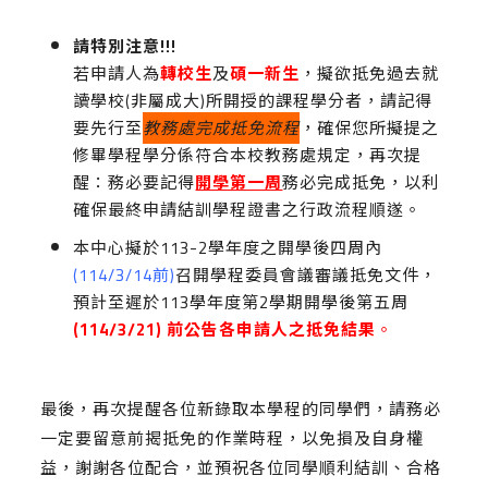
請特別注意
!!!
若申請人為
轉校生
及
碩一新生
，擬欲抵免過去就
讀學校(非屬成大)所開授的課程學分者，請記得
要先行至
教務處完成抵免流程
，確保您所擬提之
修畢學程學分係符合本校教務處規定，再次提
醒：務必要記得
開學第一周
務必完成抵免，以利
確保最終申請結訓學程證書之行政流程順遂。
本中心擬於113-2學年度之開學後四周內
(114/3/14前)
召開學程委員會議審議抵免文件，
預計至遲於113學年度第2學期開學後第五周
(114/3/21)
前公告各申請人之抵免結果
。
最後，再次提醒各位新錄取本學程的同學們，請務必
一定要留意前揭抵免的作業時程，以免損及自身權
益，謝謝各位配合，並預祝各位同學順利結訓、合格