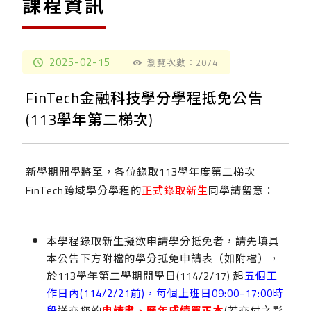
課程資訊
2025-02-15
瀏覽次數：2074
FinTech金融科技學分學程抵免公告
(113學年第二梯次)
新學期開學將至，各位錄取113學年度第二梯次
FinTech跨域學分學程的
正式錄取新生
同學請留意：
本學程錄取新生擬欲申請學分抵免者，請先填具
本公告下方附檔的學分抵免申請表（如附檔），
於113學年第二學期開學日(114/2/17) 起
五個工
作日內(114/2/21前)，每個上班日09:00-17:00時
段
送交您的
申請書
、歷年成績單
正本
(若交付之影