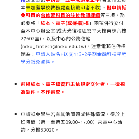
本
未加蓋學校教務處直接戳印者不收
)、
擬申請抵
免科目的
曾修習科目的該位
教師課綱
等三項，務
必要將「
紙本、電子
(
或掃描
)
檔
」兩項併行交付
至本中心辦公室(成大光復校區雲平大樓東棟六樓
27602室)，以及中心的公務信箱
(ncku_fintech@ncku.edu.tw)，注意電郵信件標
題為：
申請人姓名+送交113-2學期金融科技學程
學分抵免資料。
前揭紙本、電子檔資料未依規定交付者，一律視
為缺件，不作審查。
申請抵免學生若有其他問題或特殊情況，得於上
班時間（週一至週五09:00-17:00）來電中心洽
詢，分機53020。