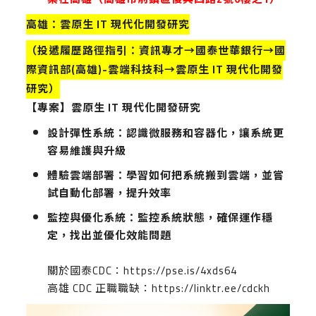
高雄：雲原生
IT
現代化開發研究
（投遞履歷路徑指引：資訊專才
→
國泰世華銀行
→
國
際資訊部
(
高雄
)-
雲端科技科
→
雲原生
IT
現代化開發
研究）
【專案】雲原生
IT
現代化開發研究
設計彈性系統：認識微服務和容器化，讓系統更
容易維護與升級
體驗雲端部署：學習如何把系統搬到雲端，並嘗
試自動化部署，提升效率
監控與優化系統：監控系統狀態，確保運作穩
定，找出並優化效能問題
關於國泰CDC：
https://pse.is/4xds64
高雄 CDC 正職職缺：
https://linktr.ee/cdckh