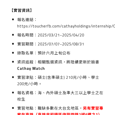
【實習資訊】
報名連結：
https://toucherfb.com/cathayholdings/internship/
報名時間：2025/03/21~2025/04/20
實習期間：2025/07/07~2025/08/31
錄取名單：預計六月上旬公布
資訊追蹤：相關甄選資訊，將陸續更新於臉書
Cathay Match
實習津貼：碩士(含準碩士) 210元/小時、學士
200元/小時。
報名資格：海、內外碩士及準大三以上學士之在
校生
實習地點：職缺多數在大台北地區，
另有實習專
案在高雄（高雄市前鎮區復興四路
2
號
6
樓之
1
）