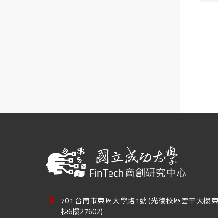
701 台南市東區大學路1號 (光復校區雲平大樓
棟6樓27602)