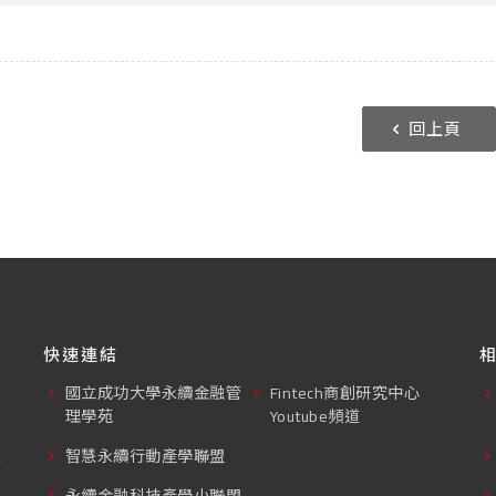
回上頁
快速連結
國立成功大學永續金融管
Fintech商創研究中心
理學苑
Youtube頻道
東
智慧永續行動產學聯盟
永續金融科技產學小聯盟