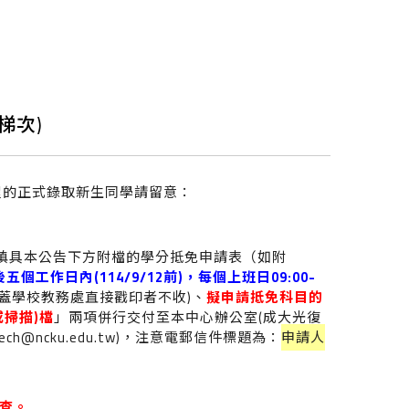
梯次)
學程的正式錄取新生同學請留意：
先填具本公告下方附檔的學分抵免申請表（如附
後五個工作日內
(114/9/12
前
)
，
每個上班日
09:00-
加蓋學校教務處直接戳印者不收)、
擬申請抵免科目的
或掃描
)
檔
」兩項併行交付至本中心辦公室(成大光復
ch@ncku.edu.tw)，注意電郵信件標題為：
申請人
查
。