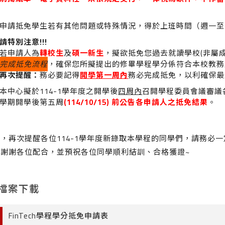
申請抵免學生若有其他問題或特殊情況，得於上班時間（週一至週五09
請特別注意
!!!
若申請人為
轉校生
及
碩一新生
，擬欲抵免您過去就讀學校(非屬
完成抵免流程
，確保您所擬提出的修畢學程學分係符合本校教務
再次提醒：
務必要記得
開學第一周內
務必完成抵免，以利確保最
本中心擬於114-1學年度之開學後
四周內
召開學程委員會議審議
學期開學後第五周
(114/10/15)
前公告各申請人之抵免結果
。
後，再次提醒各位114-1學年度新錄取本學程的同學們，請務必
，謝謝各位配合，並預祝各位同學順利結訓、合格獲證~
檔案下載
FinTech學程學分抵免申請表