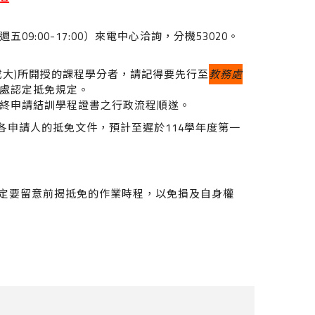
:00-17:00）來電中心洽詢，分機53020。
成大)所開授的課程學分者，請記得要先行至
教務處
處認定抵免規定。
終申請結訓學程證書之行政流程順遂。
各申請人的抵免文件，預計至遲於114學年度第一
一定要留意前揭抵免的作業時程，以免損及自身權