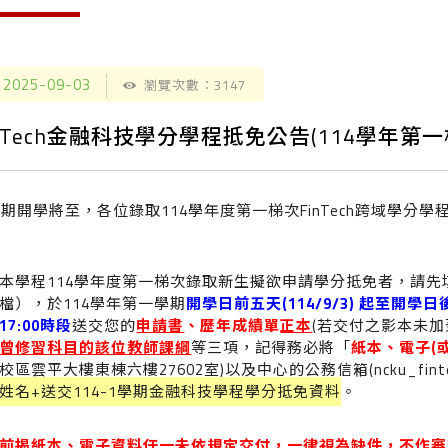
2025-09-03
瀏覽次數：3147
inTech金融科技學分學程抵免公告(114學年第一
期開學將至，各位錄取114學年度第一梯次FinTech跨域學分
本學程114學年度第一梯次錄取新生擬欲申請學分抵免者，請
檔），於114學年第一學期
開學日前五天
(114/9/3)
起至開學日
17:00
時段
送交您的
申請書
、歷年成績單
正本
(若交付之影本未
曾修習科目的該位
教師課綱
等三項，記得務必將「
紙本、電子
(
校區雲平大樓東棟六樓27602室)以及中心的公務信箱(ncku_finte
姓名+送交114-1學期金融科技學程學分抵免資料
。
前揭紙本、電子資料
任一未依規定交付
，一律
視為缺件
，
不作審