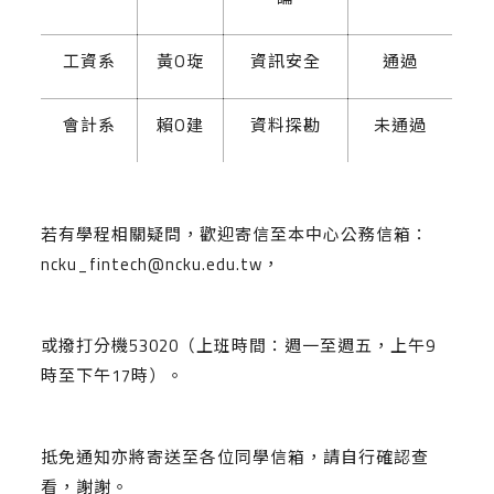
工資系
黃O琁
資訊安全
通過
會計系
賴O建
資料探勘
未通過
若有學程相關疑問，歡迎寄信至本中心公務信箱：
ncku_fintech@ncku.edu.tw，
或撥打分機53020（上班時間：週一至週五，上午9
時至下午17時）。
抵免通知亦將寄送至各位同學信箱，請自行確認查
看，謝謝。