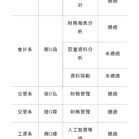
通過
計
財務報表分
通過
析
會計系
鄭O涵
巨量資料分
未通過
析
資料探勘
未通過
交管系
張O弘
財務管理
通過
交管系
陸O霖
財務管理
通過
人工智慧導
工資系
周O緯
通過
論