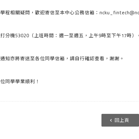
學程相關疑問，歡迎寄信至本中心公務信箱：ncku_fintech@ncku
打分機53020（上班時間：週一至週五，上午9時至下午17時）
免通知亦將寄送至各位同學信箱，請自行確認查看，謝謝。
各位同學學業順利！
回上頁