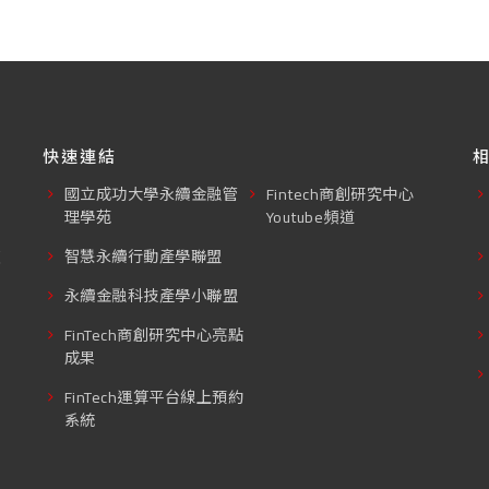
快速連結
國立成功大學永續金融管
Fintech商創研究中心
理學苑
Youtube頻道
東
智慧永續行動產學聯盟
永續金融科技產學小聯盟
FinTech商創研究中心亮點
成果
FinTech運算平台線上預約
系統