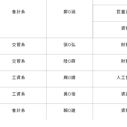
會計系
鄭O涵
巨量
資
交管系
張O弘
財
交管系
陸O霖
財
工資系
周O緯
人工
工資系
黃O琁
資
會計系
賴O建
資