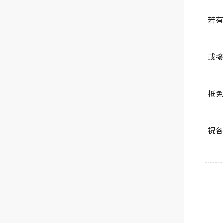
若有
或撥
抵
祝