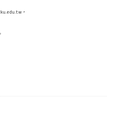
.edu.tw，
。