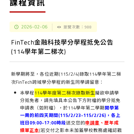
課程資訊
2026-02-06
瀏覽次數：988
FinTech金融科技學分學程抵免公告
(114學年第二梯次)
新學期將至，各位近期(115/2/4)錄取114學年第二梯
次FinTech跨域學分學程的新生同學請留意：
本學程
114學年度第二梯次錄取新生
擬欲申請學
分抵免者，請先填具本公告下方附檔的學分抵免
申請表（如附檔），於114學年第二學期
開學第
一周的前四天期間
(115/2/23-115/2/26)
，各
上
班日
09:00-17:00
時段
送交您的
申請書
、歷年成
績單
正本
(若交付之影本未加蓋學校教務處確認戳