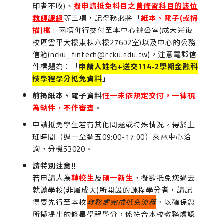
印者不收)、
擬申請抵免科目之
曾修習科目的該位
教師課綱
等三項，記得務必將「
紙本、電子
(
或掃
描
)
檔
」兩項併行交付至本中心辦公室(成大光復
校區雲平大樓東棟六樓27602室)以及中心的公務
信箱(ncku_fintech@ncku.edu.tw)，注意電郵信
件標題為：「
申請人姓名
+
送交
114-2
學期金融科
技學程學分抵免資料
」
前揭紙本、電子資料
任一未依規定交付
，一律
視
為缺件
，
不作審查
。
申請抵免學生若有其他問題或特殊情況，得於上
班時間（週一至週五09:00-17:00）來電中心洽
詢，分機53020。
請特別注意
!!!
若申請人為
轉校生
及
碩一新生
，擬欲抵免您過去
就讀學校(非屬成大)所開設的課程學分者，請記
得要先行至本校
教務處完成抵免流程
，以確保您
所擬提出的修畢學程學分，係符合本校教務處認