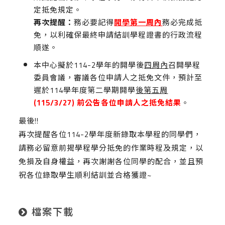
定抵免規定。
再次提醒：
務必要記得
開學第一周內
務必完成抵
免，以利確保最終申請結訓學程證書的行政流程
順遂。
本中心擬於114-2學年的開學後
四周內
召開學程
委員會議，審議各位申請人之抵免文件，預計至
遲於114學年度第二學期開學
後第五周
(115/3/27)
前公告各位申請人之抵免結果
。
最後!!
再次提醒各位114-2學年度新錄取本學程的同學們，
請務必留意前揭學程學分抵免的作業時程及規定，以
免損及自身權益，再次謝謝各位同學的配合，並且預
祝各位錄取學生順利結訓並合格獲證~
檔案下載