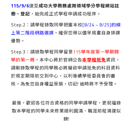
115/9/6
速至
成功大學教務處跨領域學分學程網站
註
冊、登記
，始完成正式學程申請成功程序。
Step.2：請學程錄取同學把握本校
[8/24 ~ 8/25]的線
上第二階段網路選課
，確保您得以儘早規畫自身排課
優勢。
Step.3：請錄取學程同學留意
115學年度第一學期開
學的第一周
，本中心將於官網公告
本學程抵免
資訊，
請剛錄取學程的同學務必將擬欲申請抵免的科目資料
於規定期限前交到中心，以利後續學程委員會的審
核，為免您自身權益受損，切記! 逾時將不予受理。
最後，歡迎各位符合資格的同學申請學程，更祝福錄
取本學程的同學未來修業順利圓滿、職涯前程鴻運似
錦!