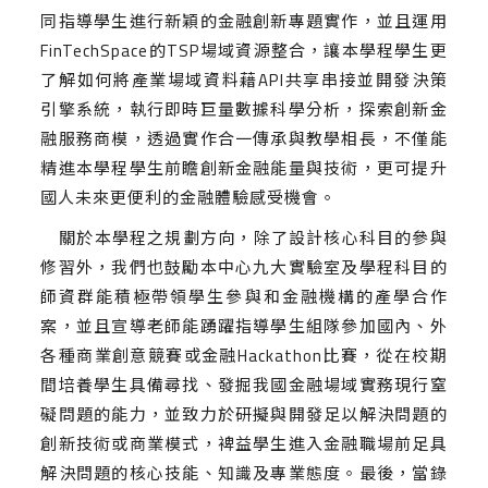
同指導學生進行新穎的金融創新專題實作，並且運用
FinTechSpace的TSP場域資源整合，讓本學程學生更
了解如何將產業場域資料藉API共享串接並開發決策
引擎系統，執行即時巨量數據科學分析，探索創新金
融服務商模，透過實作合一傳承與教學相長，不僅能
精進本學程學生前瞻創新金融能量與技術，更可提升
國人未來更便利的金融體驗感受機會。
關於本學程之規劃方向，除了設計核心科目的參與
修習外，我們也鼓勵本中心九大實驗室及學程科目的
師資群能積極帶領學生參與和金融機構的產學合作
案，並且宣導老師能踴躍指導學生組隊參加國內、外
各種商業創意競賽或金融Hackathon比賽，從在校期
間培養學生具備尋找、發掘我國金融場域實務現行窒
礙問題的能力，並致力於研擬與開發足以解決問題的
創新技術或商業模式，裨益學生進入金融職場前足具
解決問題的核心技能、知識及專業態度。最後，當錄