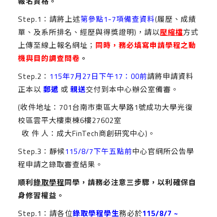
報名資格。
Step.1：請將上述
第參點1-7項備查資料
(履歷、成績
單、及系所排名、經歷與得獎證明)，請以
壓縮檔
方式
上傳至線上報名網址；
同時，務必填寫申請學程之動
機與目的調查問卷
。
Step.2：
115年7月27日下午17：00前
請將申請資料
正本以
郵遞
或
親送
交付到本中心辦公室備審。
(收件地址：701台南市東區大學路1號成功大學光復
校區雲平大樓東棟6樓27602室
收 件 人：成大FinTech商創研究中心)。
Step.3：靜候
115/8/7下午五點前
中心官網所公告學
程申請之錄取審查結果。
順利
錄取學程
同學，請務必注意三步驟，以利確保自
身修習權益。
Step.1：請各位
錄取學程學生
務必於
115/8/7 ~