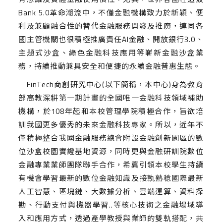
Bank 5.0革命潮流中，不僅金融機構致力於新穎、便
利及兼顧融合性的替代金融服務開發及推廣，連同各
國主管機關也很積極推廣責任AI金融、開放銀行3.0、
主題式沙盒、綠色金融科技應用等嶄新金融沙盒業
務，持續推動兼具安全和便捷的永續金融普惠生態。
FinTech商創研究中心(以下簡稱，本中心)身為教育
部高教深耕第一期計畫的全國唯一金融科技領域補助
機構，於108年起和本校管理學院積極合作，旨欲培
訓我國更多優秀的未來金融科技專家。所以，近年不
僅積極整合我國金融服務總會附設金融創新園區的數
位沙盒校園實證基地資源，同時更與金融研訓院數位
金融專業業師團隊聯手合作，希冀引領本校學生持續
有機會學習最新的數位金融知識及接軌熟稔國際最新
人工智慧、區塊鏈、大數據分析、雲端運算、資料探
勘、行動支付與機器學習..等核心技術之金融場域導
入和應用方式，透過產學教授與業師的雙軌搭配，共