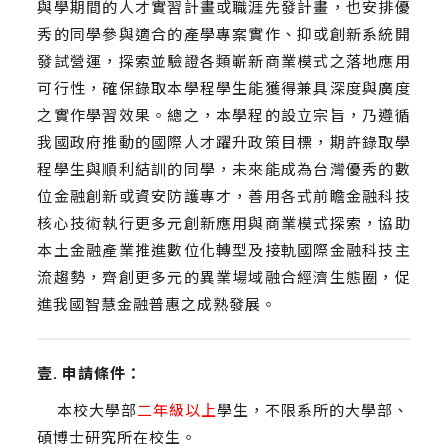
與學期間的人才實習計畫或職涯先發計畫，也安排優
秀的同學參與適合的產學專案實作、抑或創新系統開
發試營運，探索並驗證各類嶄新商業模式之落地應用
可行性，確保錄取本學程學生能獲得兼具深度與廣度
之實作學習效果。總之，本學程的設立宗旨，乃遵循
我國政府推動的國際人才躍升政策目標，期許錄取學
程學生與順利結訓的同學，未來能成為台灣優秀的數
位金融創新或資安防護專才，善用各式前瞻金融科技
核心技術執行更多元創新應用與商業模式探索，協助
本土金融產業推進數位化轉型及接軌國際金融科技主
流趨勢，齊創更多元的異業場域融合經濟生態圈，促
進我國智慧金融普惠之成熟發展。
壹. 申請條件：
本校大學部
二年級以上
學生，不限系所的大學部、
碩博士研究所在校生。