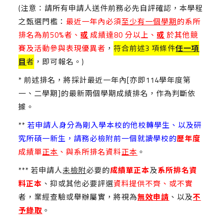
(注意：請所有申請人送件前務必先自評確認，本學程
之甄選門檻：
最近一年內必須
至少有一個學期
的系所
排名為前50%者、
或
成績達80 分以上、
或
於其他競
賽及活動參與表現優異者
，
符合前述3 項條件
任一項
目
者
，即可報名。)
* 前述排名，將採計最近一年內[亦即114學年度第
一、二學期]的最新兩個學期成績排名，作為判斷依
據。
**
若申請人身分為剛入學本校的他校轉學生、以及研
究所碩一新生，請務必檢附前一個就讀學校的
歷年度
成績單
正本
、與系所排名資料
正本
。
*** 若申請人
未檢附
必要的
成績單正本
及
系所排名資
料正本
、抑或其他必要評選
資料提供不齊、或不實
者，業經查驗或舉辦屬實，將視為
無效申請
、以及
不
予錄取
。