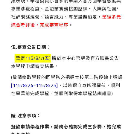
績表現，學程委員亦會參酌申請人各方面學習態度與
專業涉獵程度、金融業實務接觸歷練、人際與社團/
社群網絡經營、語言能力、專業證照檢定，
業經多元
綜合考評後，完成審查程序
。
伍.審查公告日期：
暫定
115/8/7(五)
將於本中心官網及官方臉書公告
本學程申請審查結果。
(敬請錄取學程的同學務必把握本校第二階段線上選課
[115/8/24~115/8/25]
，以確保自身修課權益，順利
在畢業前完成學程，並順利取得本學程結訓證書)
陸.注意事項：
擬欲
申請學程
作業，請務必確認完成三步驟，始完成