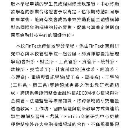
取本學程申請的學生完成相關修業規定後，中心將頒
發學程的修業合格證書予以肯定，也很期待結訓同學
於畢業後，能夠有機會成為未來推動我國金融機構轉
型為國際金融樞紐的核心要角，促進台灣奠定與邁向
國際金融科技中心的關鍵地位。
本校FinTech跨領域學分學程，係由FinTech商創研
究中心與本校管理學院一起合辦，師資陣容囊括管理
學院(會計系、財金所、工資管系、資管所、統計系、
數據所、交管系所)、社會科學院(法律系、經濟系、
心理系)、電機與資訊學院(資工系、電機系)、工學院
(工科系、環工系)等跨領域專長之傑出教研老師組
成，跨院系老師們整合金融科技ABCDM核心技術與財
金商管、法遵監管等專業知識，將跨領域的研究能量
透過教案、工作坊、國際論壇與創新教學方式傳達給
學生理解及習得。尤其，FinTech商創研究中心更積
極鏈結校外各大金融機構場域的合作，不僅規畫暑假