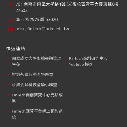
701 台南市東區大學路1號 (光復校區雲平大樓東棟6樓
27602)
06-2757575 轉 53020
ncku_fintech@ncku.edu.tw
快速連結
國立成功大學永續金融管理
Fintech商創研究中心
學苑
Youtube頻道
智慧永續行動產學聯盟
永續金融科技產學小聯盟
FinTech商創研究中心亮點成
果
FinTech運算平台線上預約系
統