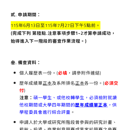
貳. 申請期間：
115年6月13日至115年7月27日下午5點前。
(
完成下列 第陸點.注意事項步驟1~2才算申請成功，
始得進入下一階段的審查作業流程。)
叄. 備查資料：
個人履歷表一份。(
必填
，請參附件連結)
歷年成績單
正本
及系所排名
正本
各一份。(
必須交
付
)
注意：
碩一學生、或他校轉學生，必須檢附就讀
他校期間或大學四年期間的
歷年成績單正本
，供
學程委員會進行綜合評量
。
申請人於大學或研究所階段曾參與的研究計畫、
租稅、投資、商業創意競賽或黑客松競賽之參賽