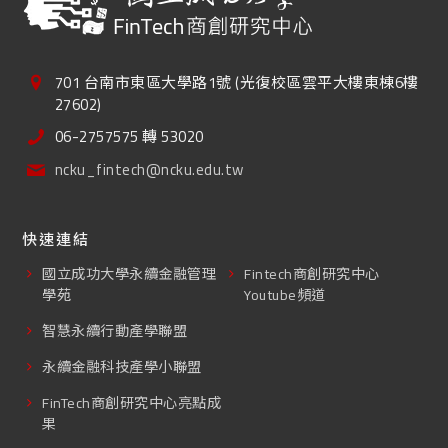
701 台南市東區大學路1號 (光復校區雲平大樓東棟6樓
27602)
06-2757575 轉 53020
ncku_fintech@ncku.edu.tw
快速連結
國立成功大學永續金融管理
Fintech商創研究中心
學苑
Youtube頻道
智慧永續行動產學聯盟
永續金融科技產學小聯盟
FinTech商創研究中心亮點成
果