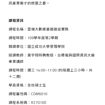
訊產業需才的燃眉之憂。
課程資訊
課程名稱：雲端大數據基礎建設實務
課程時間：109學年度第2學期
開課單位：國立成功大學管理學院
授課教師：黃宇翔特聘教授、台積電與國際資訊大廠
專業講師
課程時間：週三 14:00~17:00 (約隔週上三小時，共
十二週)
學員資格：全校碩士生
課程屬性碼：COM6010
課程系統碼：RZ70100