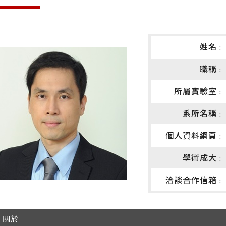
姓名 :
職稱 :
所屬實驗室 :
系所名稱 :
個人資料網頁 :
學術成大 :
洽談合作信箱 :
關於