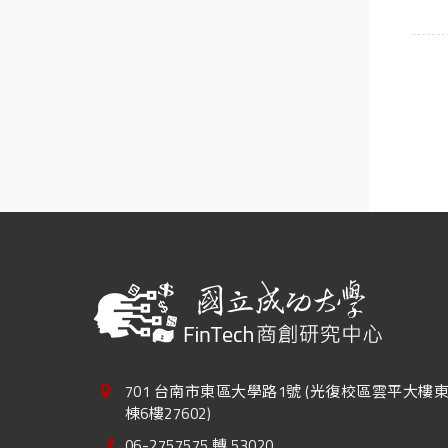
701 台南市東區大學路1號 (光復校區雲平大樓
棟6樓27602)
06-2757575 轉 53020