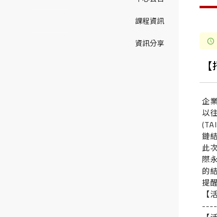
課程資訊
資訊分享
【
企
以
(
鏈
此
際
的
提
【
---