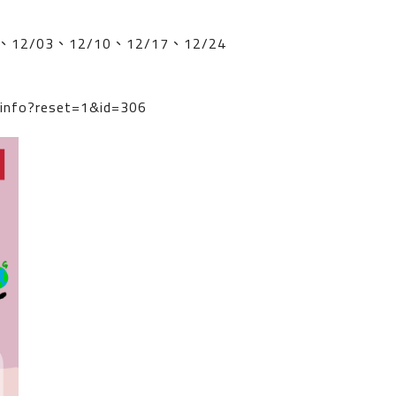
12/03、12/10、12/17、12/24
t/info?reset=1&id=306