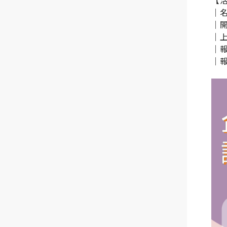
【
｜
｜開
｜
｜報
｜