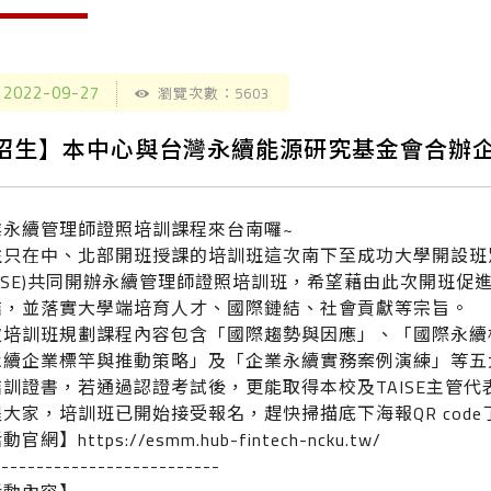
2022-09-27
瀏覽次數：5603
招生】本中心與台灣永續能源研究基金會合辦企
業永續管理師證照培訓課程來台南囉~
往只在中、北部開班授課的培訓班這次南下至成功大學開設班
TAISE)共同開辦永續管理師證照培訓班，希望藉由此次開班
結，並落實大學端培育人才、國際鏈結、社會貢獻等宗旨。
次培訓班規劃課程內容包含「國際趨勢與因應」、「國際永續
永續企業標竿與推動策略」及「企業永續實務案例演練」等五大
結訓證書，若通過認證考試後，更能取得本校及TAISE主管
醒大家，培訓班已開始接受報名，趕快掃描底下海報QR cod
活動官網】
https://esmm.hub-fintech-ncku.tw/
--------------------------