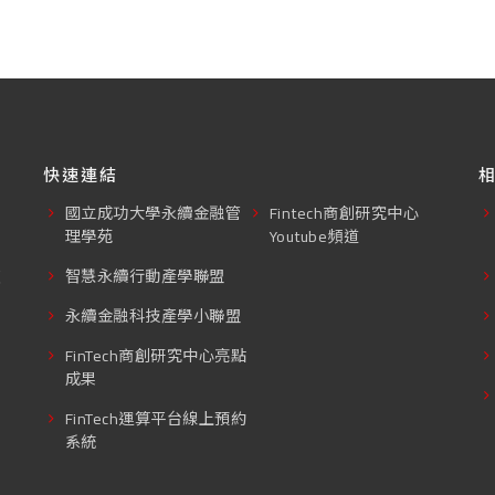
快速連結
國立成功大學永續金融管
Fintech商創研究中心
理學苑
Youtube頻道
東
智慧永續行動產學聯盟
永續金融科技產學小聯盟
FinTech商創研究中心亮點
成果
FinTech運算平台線上預約
系統