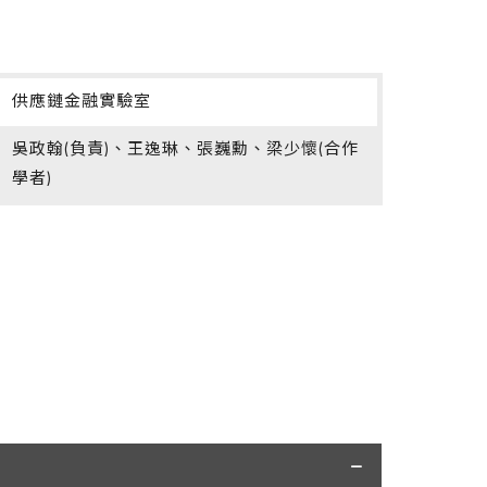
:
供應鏈金融實驗室
:
吳政翰(負責)、王逸琳、張巍勳、梁少懷(合作
學者)