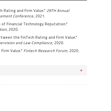
ch Rating and Firm Value."
29TH Annual
agement Conference
, 2021.
ts of Financial Technology Reputation."
tion,
2020.
tween the FinTech Rating and Firm Value."
pervision and Law Compliance,
2020.
d Firm Value."
Fintech Research Forum,
2020.