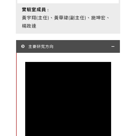
實驗室成員 :
黃宇翔(主任)、黃華瑋(副主任)、施坤宏、
楊政達
主要研究方向