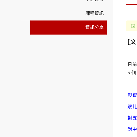
課程資訊
資訊分享
[
日
5 
與
跟
對
對