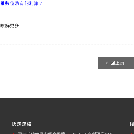
國推數位幣有何利弊？
此
瞭解更多
回上頁
快速連結