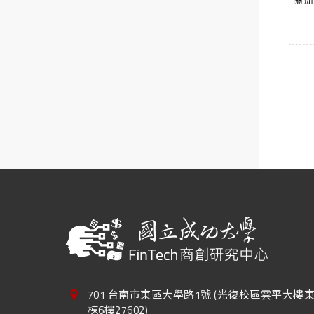
701 台南市東區大學路1號 (光復校區雲平大樓
棟6樓27602)