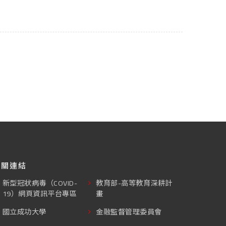
相關連結
新型冠狀病毒（COVID-
教育部-高等教育深耕計
19）網頁資訊平台專區
畫
國立成功大學
金融監督管理委員會