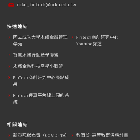
ncku_fintech@ncku.edu.tw
快速連結
國立成功大學永續金融管理
Fintech商創研究中心
學苑
Youtube頻道
智慧永續行動產學聯盟
永續金融科技產學小聯盟
FinTech商創研究中心亮點成
果
FinTech運算平台線上預約系
統
相關連結
新型冠狀病毒（COVID-19）
教育部-高等教育深耕計畫