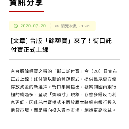
資訊分享
2020-07-20
瀏覽次數：1585
[文章] 台版「餘額寶」來了！街口託
付寶正式上線
有台版餘額寶之稱的「街口託付寶」今（20）日宣布
正式上線！託付寶以新的營運模式，提供民眾更方便
存放資金的新選擇。街口集團指出，觀察到國內銀行
裡的錢過多，呈現「爛頭寸」現象，存愈多錢反而利
息更低，因此託付寶模式不同於原本將錢由銀行投入
借貸市場，而是轉向投入資本市場，創造更高收益。