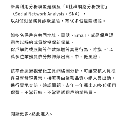
新壽利用分析模型建構及「
#社群網絡分析技術
」
（Social Network Analysis，SNA），
以AI偵測業務員詐欺風險，有40多個風險樣態。
如多名保戶有共同地址、電話、Email，或是保戶短
期內以解約或貸款投保新保單，
保戶解約或展期等件數爆增等異常行為，將旗下1.4
萬多位業務員依分數歸類出高、中、低風險。
該平台透過視覺化工具網絡圖分析，可讓查核人員很
容易就發現異常，接著再由業務品質小組人員出動，
進行實地查訪，確認問題，去年一年抓出20多位挪用
保費、不當行銷、不當勸誘保戶的業務員。
閱讀更多<
點此進入
>