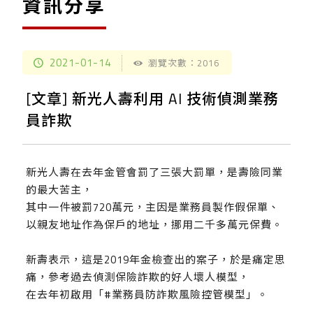
資訊分享
2021-01-14
瀏覽次數：2016
[文章] 新光人壽利用 AI 技術偵測業務
員詐欺
新光人壽在去年金管會罰了三張大罰單，是壽險同業
的最大苦主，
其中一件被罰720萬元，主因是業務員製作假保單、
以親友地址作為保戶的地址，挪用二千多萬元保費。
新壽表示，這是2019年金檢查出的案子，於是痛定思
痛，參考過去偵測保險詐欺的好人壞人模型，
在去年初啟用「
#業務員防詐欺風險控管模型
」。