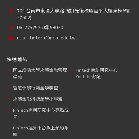
701 台南市東區大學路1號 (光復校區雲平大樓東棟6樓
27602)
06-2757575 轉 53020
ncku_fintech@ncku.edu.tw
快速連結
國立成功大學永續金融管理
Fintech商創研究中心
學苑
Youtube頻道
智慧永續行動產學聯盟
永續金融科技產學小聯盟
FinTech商創研究中心亮點成
果
FinTech運算平台線上預約系
統