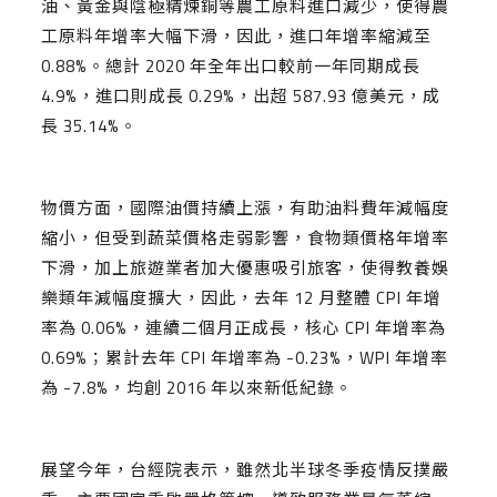
油、黃金與陰極精煉銅等農工原料進口減少，使得農
工原料年增率大幅下滑，因此，進口年增率縮減至
0.88%。總計 2020 年全年出口較前一年同期成長
4.9%，進口則成長 0.29%，出超 587.93 億美元，成
長 35.14%。
物價方面，國際油價持續上漲，有助油料費年減幅度
縮小，但受到蔬菜價格走弱影響，食物類價格年增率
下滑，加上旅遊業者加大優惠吸引旅客，使得教養娛
樂類年減幅度擴大，因此，去年 12 月整體 CPI 年增
率為 0.06%，連續二個月正成長，核心 CPI 年增率為
0.69%；累計去年 CPI 年增率為 -0.23%，WPI 年增率
為 -7.8%，均創 2016 年以來新低紀錄。
展望今年，台經院表示，雖然北半球冬季疫情反撲嚴