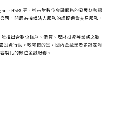
gan、HSBC等，近來對數位金融服務的發展態勢採
資公司，開展為機構法人服務的虛擬通貨交易服務，
一波推出含數位帳戶、借貸、理財投資等業務之數
硬體投資行動。較可惜的是，國內金融業者多鎖定消
供客製化的數位金融服務。