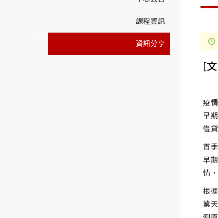
課程資訊
資訊分享
[
疫
早期
借
首季
早期
情
根
業天
例