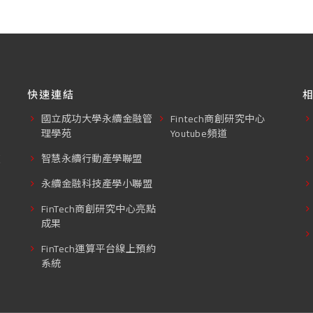
快速連結
國立成功大學永續金融管
Fintech商創研究中心
理學苑
Youtube頻道
東
智慧永續行動產學聯盟
永續金融科技產學小聯盟
FinTech商創研究中心亮點
成果
FinTech運算平台線上預約
系統