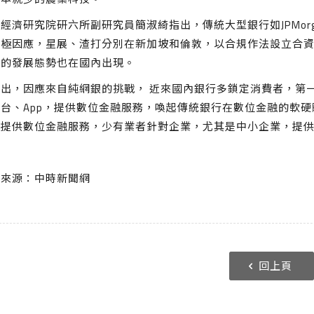
經濟研究院研六所副研究員簡淑綺指出，傳統大型銀行如JPMor
積極因應，星展、渣打分別在新加坡和倫敦，以合規作法設立合
似的發展態勢也在國內出現。
指出，因應來自純網銀的挑戰， 近來國內銀行多鎖定消費者，第
平台、App，提供數位金融服務，喚起傳統銀行在數位金融的軟
者提供數位金融服務，少有業者針對企業，尤其是中小企業，提
料來源：中時新聞網
回上頁