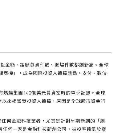
獲投金額、鉅額募資件數、退場件數都創新高。全球
無接觸商機」，成為國際投資人追捧熱點，支付、數位
季有螞蟻集團140億美元募資案時的單季記錄。全球
第一季以來相當受投資人追捧，原因是全球股市資金行
。
投資任何金融科技業者，尤其是針對早期新創的「創
沒有任何一家是金融科技新創公司，被投率遠低於案