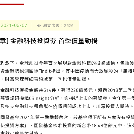
2021-06-07
瀏覽次數：2626
文章] 金融科技投資夯 首季價量勁揚
情刺激下，全球創投今年首季展現對金融科技的投資熱情，包括
資金趨勢觀測團隊Findit指出，其中因疫情而大放異彩的「
貸、財富管理等細項領域第一季也價量勁揚。
金融科技獲投金額共614件，募得228億美元，超過2018第二
募資調研機構CBInsight分析，愈接近上市的募資案，今年
，及多支金融科技獨角獸在疫情期間成功上市，加深投資人期待
據國發基金2021年第一季季報內容，該基金項下所有方案沒有
使投資方案」，國發基金核准投資的新台幣18.48億餘元中，
原本就少的農業科技。