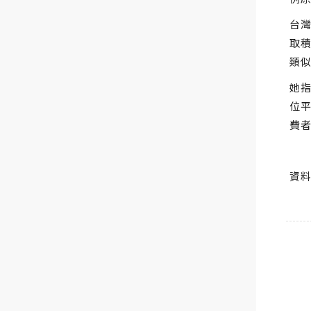
台灣
取
類
她
位
費
資