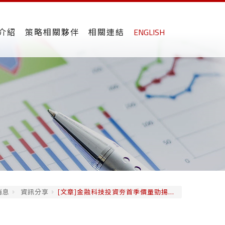
介紹
策略相關夥伴
相關連結
ENGLISH
消息
資訊分享
[文章]金融科技投資夯首季價量勁揚...