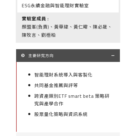
ESG永續金融與智能理財實驗室
實驗室成員 :
顏盟峯(負責)、黃華瑋、黃仁暐、陳必晟、
陳牧言、劉梧柏
主要研究方向
智能理財系統導入與客製化
共同基金推薦與評等
跨資產類別ETF smart beta 策略研
究與產學合作
股票量化策略與資訊系統