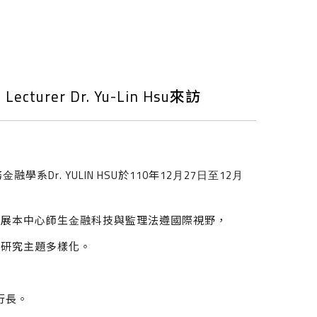
ecturer Dr. Yu-Lin Hsu來訪
務⾦融學系Dr. YULIN HSU於110年12⽉27⽇⾄12⽉
拓展本中⼼師⽣⾦融科技與監理法遵國際視野，
及研究主題多樣化。
行長。