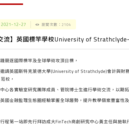
2021-12-27
瀏覽次數：2104
流】英國標竿學校University of Strathclyde- L
實踐競逐國際標竿及全球學術攻頂⽬標，
邀請英國斯特克萊德⼤學(University of Strathclyde)會計與財
⽇蒞校，
本中⼼各實驗室研究團隊成員、管院博⼠⽣進⾏學術交流，以期
取英國⾦融監理⽣態圈經驗掌握全球趨勢，提升教學個案豐富性
行程第一站即先行拜訪成大FinTech商創研究中心黃主任與施執