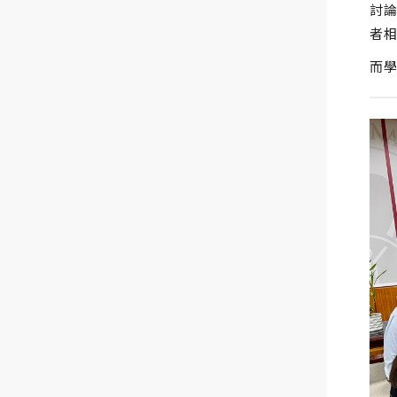
討論
者
而