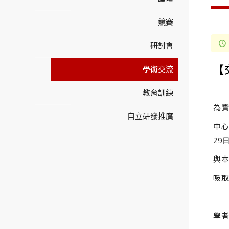
競賽
研討會
【交
學術交流
教育訓練
為
自立研發推廣
中⼼
29
與
吸
學者