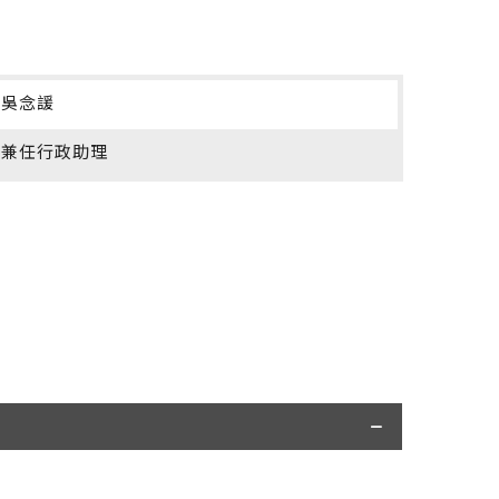
吳念諼
兼任行政助理