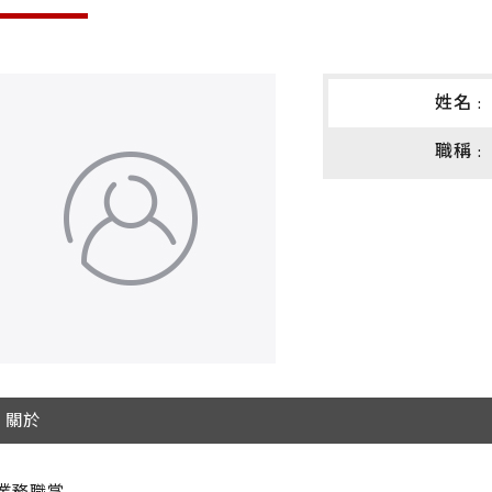
姓名 :
職稱 :
關於
業務職掌