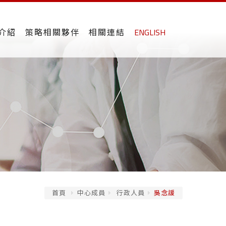
介紹
策略相關夥伴
相關連結
ENGLISH
首頁
中心成員
行政人員
吳念諼