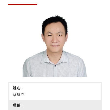
姓名 :
蔡群立
職稱 :