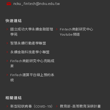
ncku_fintech@ncku.edu.tw
快速連結
國立成功大學永續金融管理
Fintech商創研究中心
學苑
Youtube頻道
智慧永續行動產學聯盟
永續金融科技產學小聯盟
FinTech商創研究中心亮點成
果
FinTech運算平台線上預約系
統
相關連結
新型冠狀病毒（COVID-19）
教育部-高等教育深耕計畫