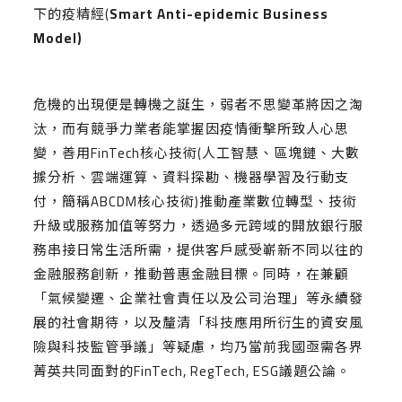
下的疫精經(
Smart Anti-epidemic Business
Model)
危機的出現便是轉機之誕生，弱者不思變革將因之淘
汰，而有競爭力業者能掌握因疫情衝擊所致人心思
變，善用FinTech核心技術(人工智慧、區塊鏈、大數
據分析、雲端運算、資料探勘、機器學習及行動支
付，簡稱ABCDM核心技術)推動產業數位轉型、技術
升級或服務加值等努力，透過多元跨域的開放銀行服
務串接日常生活所需，提供客戶感受嶄新不同以往的
金融服務創新，推動普惠金融目標。同時，在兼顧
「氣候變遷、企業社會責任以及公司治理」等永續發
展的社會期待，以及釐清「科技應用所衍生的資安風
險與科技監管爭議」等疑慮，均乃當前我國亟需各界
菁英共同面對的FinTech, RegTech, ESG議題公論。