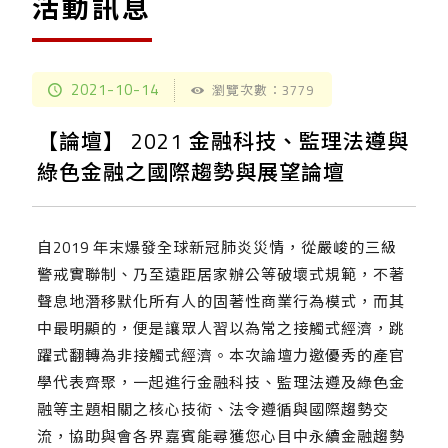
活動訊息
2021-10-14
瀏覽次數：3779
【論壇】 2021 金融科技、監理法遵與
綠色金融之國際趨勢與展望論壇
自2019 年末爆發全球新冠肺炎災情，從嚴峻的三級
警戒實聯制、乃至遠距居家辦公等破壞式規範，不著
聲息地潛移默化所有人的固著性商業行為模式，而其
中最明顯的，便是讓眾人習以為常之接觸式經濟，跳
躍式翻轉為非接觸式經濟。本次論壇力邀優秀的產官
學代表齊聚，一起進行金融科技、監理法遵及綠色金
融等主題相關之核心技術、法令遵循與國際趨勢交
流，協助與會各界嘉賓能尋獲您心目中永續金融趨勢