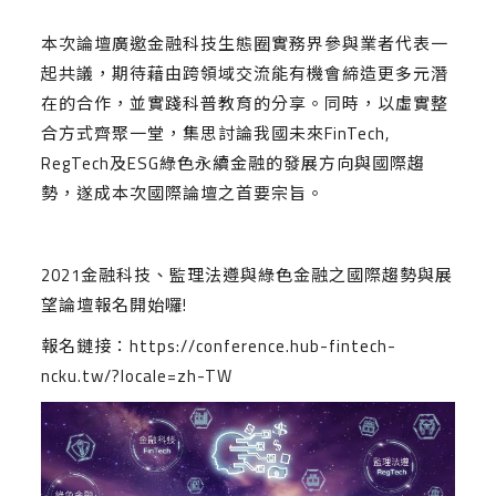
本次論壇廣邀金融科技生態圈實務界參與業者代表一
起共議，期待藉由跨領域交流能有機會締造更多元潛
在的合作，並實踐科普教育的分享。同時，以虛實整
合方式齊聚一堂，集思討論我國未來FinTech,
RegTech及ESG綠色永續金融的發展方向與國際趨
勢，遂成本次國際論壇之首要宗旨。
2021金融科技、監理法遵與綠色金融之國際趨勢與展
望論壇報名開始囉!
報名鏈接：
https://conference.hub-fintech-
ncku.tw/?locale=zh-TW