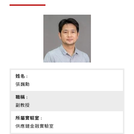
姓名 :
張巍勳
職稱 :
副教授
所屬實驗室 :
供應鏈金融實驗室