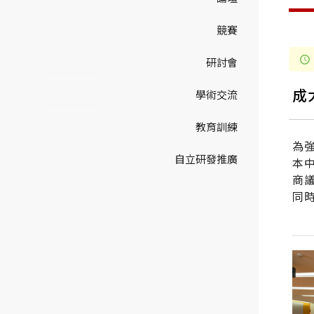
競賽
研討會
成
學術交流
教育訓練
為
自立研發推廣
本
商
同