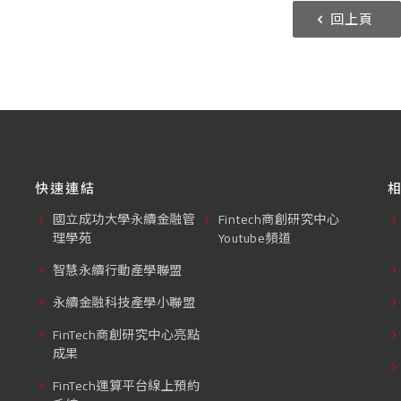
回上頁
快速連結
國立成功大學永續金融管
Fintech商創研究中心
理學苑
Youtube頻道
東
智慧永續行動產學聯盟
永續金融科技產學小聯盟
FinTech商創研究中心亮點
成果
FinTech運算平台線上預約