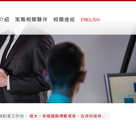
介紹
策略相關夥伴
相關連結
ENGLISH
域創意工作坊
成大、京城銀與博斯資安、合流科技供...