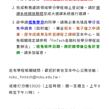
完成教務處跨領域學分學程線上登記後，請於
選
課系統開放期間
至成大選課系統進行選課。
欲申請
抵免學分
的同學，請務必事先填具
學分抵
免申請表
（如附檔），備妥
紙本、電子檔之申請
書、歷年成績單及修習課程之課綱
至本中心，抵
免相關規定請參照
「FinTech金融科技學分學程設
置辦法」
；
抵免收件日期，將於開學後公告於官
網
，請多加留意。
若有學程相關疑問，歡迎於寄信至本中心公務信箱：
ncku_fintech@ncku.edu.tw，
或撥打分機53020（上班時間：週一至週五，上午9
時至下午17時）。