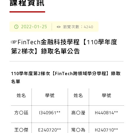
課程資訊
2022-01-25
瀏覽次數：4240
☞FinTech金融科技學程【110學年度
第2梯次】錄取名單公告
110學年度第2梯次【FinTech跨領域學分學程】錄取
名單
姓名
學號
姓名
學號
方〇廷
I340961**
高〇瀅
H440814**
王〇傑
E240720**
常〇為
H240710**