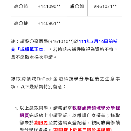
高〇茹
H141090**
盧〇如
VR61021**
高〇捷
H140961**
註：請吳〇豪同學
(R161010**)
於
111
年
2
月
14
日前補
交「成績單正本」
，若逾期未補件將視為資格不符，
且不錄取本梯次申請。
錄取跨領域FinTech金融科技學分學程後之注意事
項，以下幾點請特別留意：
以上錄取同學，請務必⾄
教務處跨領域學分學程
網
⾴
完成線上申請登記，以維護自身權益；錄取
卻未於
期限內
至前述網頁登記者，視同
放棄
修讀
學分學程資格。
(期限截止於第三階段選課前)