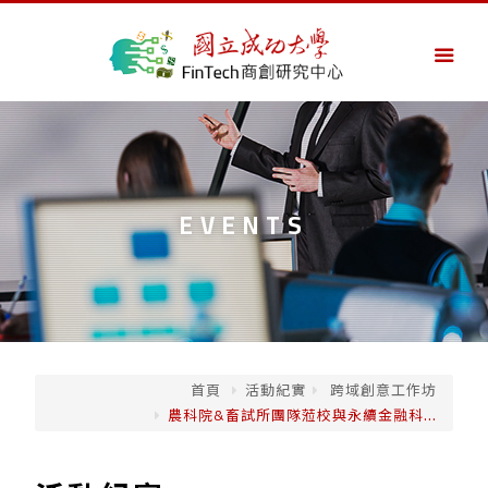
EVENTS
首頁
活動紀實
跨域創意工作坊
農科院&畜試所團隊蒞校與永續金融科...