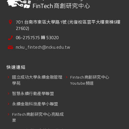
701 台南市東區大學路1號 (光復校區雲平大樓東棟6樓
27602)
06-2757575 轉 53020
ncku_fintech@ncku.edu.tw
快速連結
國立成功大學永續金融管理
Fintech商創研究中心
學苑
Youtube頻道
智慧永續行動產學聯盟
永續金融科技產學小聯盟
FinTech商創研究中心亮點成
果