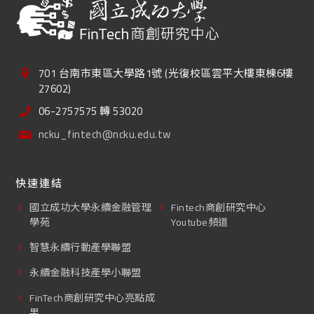
701 台南市東區大學路1號 (光復校區雲平大樓東棟6樓
27602)
06-2757575 轉 53020
ncku_fintech@ncku.edu.tw
快速連結
國立成功大學永續金融管理
Fintech商創研究中心
學苑
Youtube頻道
智慧永續行動產學聯盟
永續金融科技產學小聯盟
FinTech商創研究中心亮點成
果