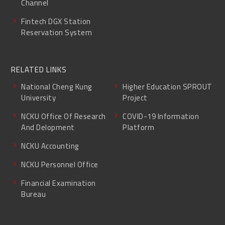
Channel
Fintech DGX Station
Reservation System
RELATED LINKS
National Cheng Kung
Higher Education SPROUT
University
Project
NCKU Office Of Research
COVID-19 Information
And Delopment
Platform
NCKU Accounting
NCKU Personnel Office
Financial Examination
Bureau