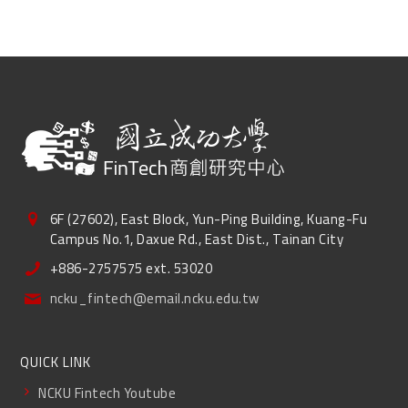
6F (27602), East Block, Yun-Ping Building, Kuang-Fu
Campus No.1, Daxue Rd., East Dist., Tainan City
+886-2757575 ext. 53020
ncku_fintech@email.ncku.edu.tw
QUICK LINK
NCKU Fintech Youtube