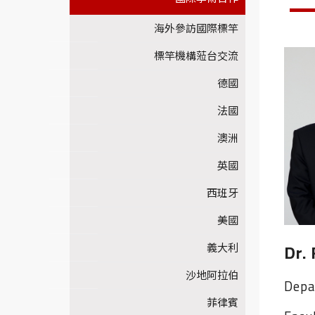
海外參訪國際標竿
標竿機構蒞台交流
德國
法國
澳洲
英國
西班牙
美國
Dr.
義大利
沙地阿拉伯
Depa
菲律賓