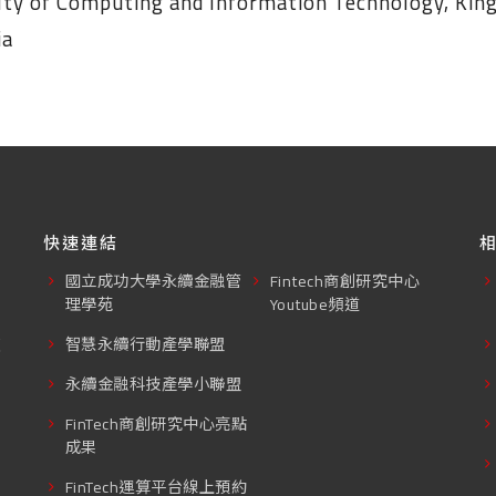
lty of Computing and Information Technology, King 
ia
快速連結
國立成功大學永續金融管
Fintech商創研究中心
理學苑
Youtube頻道
東
智慧永續行動產學聯盟
永續金融科技產學小聯盟
FinTech商創研究中心亮點
成果
FinTech運算平台線上預約