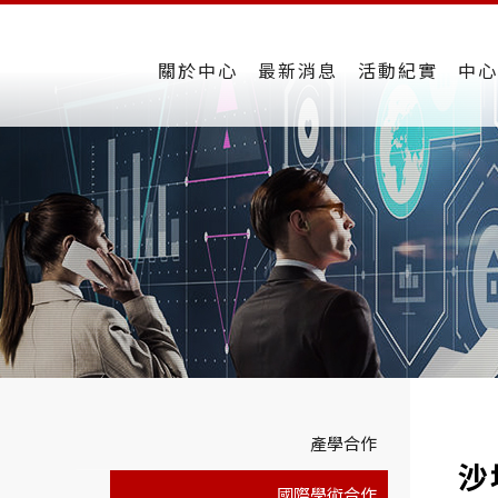
關於中心
最新消息
活動紀實
中心
產學合作
+
沙
國際學術合作
-