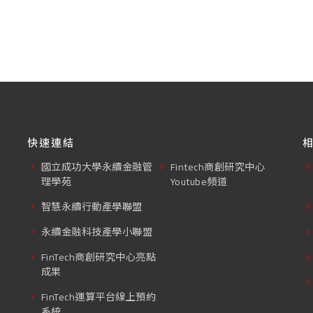
快速連結
國立成功大學永續金融管
Fintech商創研究中心
理學苑
Youtube頻道
東
智慧永續行動產學聯盟
永續金融科技產學小聯盟
FinTech商創研究中心亮點
成果
FinTech運算平台線上預約
系統