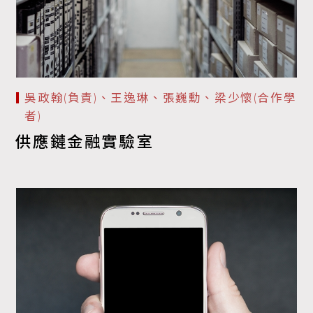
吳政翰(負責)、王逸琳、張巍勳、梁少懷(合作學
者)
供應鏈金融實驗室