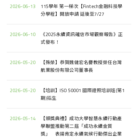
2026-06-13
115學年 第一梯次【Fintech金融科技學
分學程】開放申請 延後至7/27
2026-06-10
《2025永續資訊確信市場觀察報告》正
式發布！
2026-05-20
【殊榮】恭賀魏健宏名譽教授榮任台灣
航業股份有限公司董事長
2026-05-20
【培訓】ISO 50001 國際證照培訓班(第1
期)招生
2026-05-14
【頒獎典禮】成功大學智慧永續行動產
學聯盟推動第二屆「成功永續金質
獎」 表揚肯定永續氣候行動傑出企業