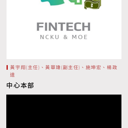
黃宇翔(主任)、黃華瑋(副主任)、施坤宏、楊政
達
中心本部