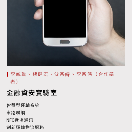
李威勳、魏健宏、沈宗緯、李宗儒（合作學
者）
金融資安實驗室
智慧型運輸系統
車路聯網
NFC近場通訊
創新運輸物流服務